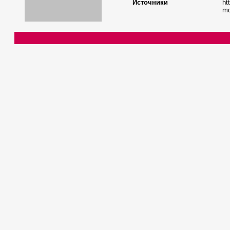
Источники
ht
mo