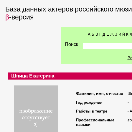
База данных актеров российского мюз
β
-версия
А
Б
В
Г
Д
Е
Ж
З
И
Й
К
Поиск
Ра
Шпица Екатерина
Фамилия, имя, отчество
Шп
Год рождения
-
Работы в театре
«А
Профессиональные
во
навыки