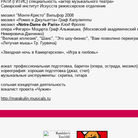
РАТИ (ГИТИС) специальность «актер музыкального театра»
Самарский институт Искусств режиссерское отделение
мюзикл "Монте-Кристо" Вильфор 2008
мюзикл «Ромео и Джульетта»
Граф Капулетти
мюзикл
«Notre-Dame de Paris»
Клод Фролло
опера «Фигаро» Моцарта
Граф Альмавива
, (Московский академический 
Немировича-Данченко)
"Великая иллюзия", "Шанс", "Это шоу-бизнес", "Вам позволено переиграт
«Летучая мышь» Гр. Гурвича)
«Звездная ночь в Камергерском», «Игра в любовь»
вокал:
профессиональная подготовка, баритон (опера, эстрада, мюзикл)
хореография: хорошая подготовка (джаз, степ)
музыкальные инструменты:
скрипка, гитара
сольная концертная деятельность
вокалист проекта «Чужие»
http://marakulin.musicals.ru