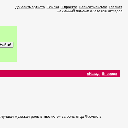
Добавить артиста
Ссылки
О проекте
Написать письмо
Главная
на данный момент в базе 656 актеров
«Назад
Вперед»
лучшая мужская роль в мюзикле» за роль отца Фролло в