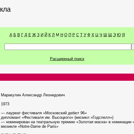
икла
А
Б
В
Г
Д
Е
Ж
З
И
Й
К
Л
М
Н
О
П
Р
С
Т
У
Ф
Х
Ц
Ч
Ш
Щ
Э
Ю
Я
Расширеный поиск
Маракулин Александр Леонидович
1973
— лауреат фестиваля «Московский дебют 96»
дипломант «Фестиваля им. Высоцкого» (мюзикл «Годспелл»)
— номинирован на театральную премию «Золотая маска» в номинации «
мюзикле «Notre-Dame de Paris»