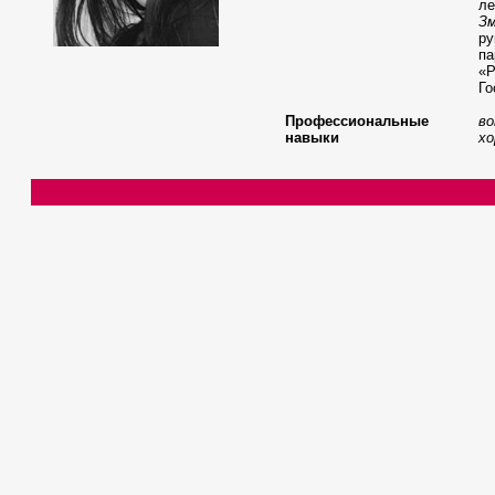
л
З
ру
па
«Р
Го
Профессиональные
во
навыки
хо