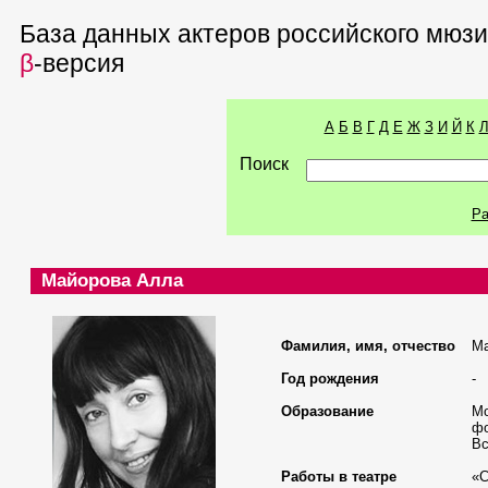
База данных актеров российского мюз
β
-версия
А
Б
В
Г
Д
Е
Ж
З
И
Й
К
Поиск
Ра
Майорова Алла
Фамилия, имя, отчество
Ма
Год рождения
-
Образование
Мо
фо
Вс
Работы в театре
«С