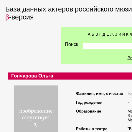
База данных актеров российского мюз
β
-версия
А
Б
В
Г
Д
Е
Ж
З
И
Й
К
Поиск
Ра
Гончарова Ольга
Фамилия, имя, отчество
Го
Год рождения
-
Образование
Мо
ба
Мо
Работы в театре
"В