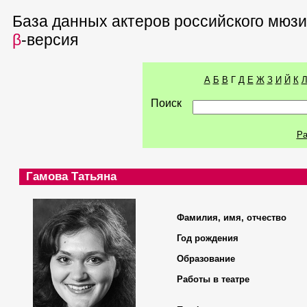
База данных актеров российского мюз
β
-версия
А
Б
В
Г
Д
Е
Ж
З
И
Й
К
Поиск
Ра
Гамова Татьяна
Фамилия, имя, отчество
Год рождения
Образование
Работы в театре