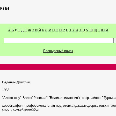
икла
А
Б
В
Г
Д
Е
Ж
З
И
Й
К
Л
М
Н
О
П
Р
С
Т
У
Ф
Х
Ц
Ч
Ш
Щ
Э
Ю
Я
Расширеный поиск
Веденин Дмитрий
1968
"Алекс-шоу" Балет"Рецитал" "Великая иллюзия"(театр-кабаре Г.Гурвича
хореография: профессиональная подготовка (джаз,модерн,степ,хип-хо
спорт: хоккей,волейбол